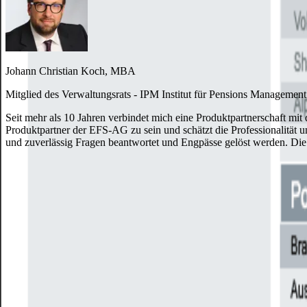
Johann Christian Koch, MBA
Mitglied des Verwaltungsrats - IPM Institut für Pensions Managemen
Seit mehr als 10 Jahren verbindet mich eine Produktpartnerschaft mit
Produktpartner der EFS-AG zu sein und schätzt die Professionalität
und zuverlässig Fragen beantwortet und Engpässe gelöst werden. Die 