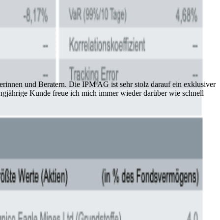
M
H
erinnen und Beratern. Die IPM AG ist sehr stolz darauf ein exklusiver
D
angjährige Kunde freue ich mich immer wieder darüber wie schnell
e